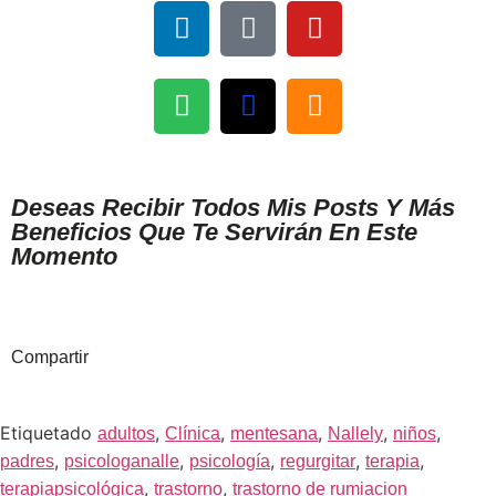
Deseas Recibir Todos Mis Posts Y Más
Beneficios Que Te Servirán En Este
Momento
Compartir
Etiquetado
,
,
,
,
,
adultos
Clínica
mentesana
Nallely
niños
,
,
,
,
,
padres
psicologanalle
psicología
regurgitar
terapia
,
,
terapiapsicológica
trastorno
trastorno de rumiacion