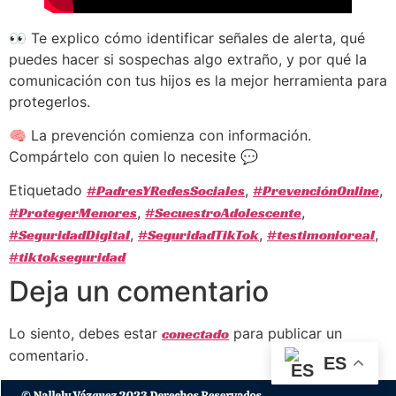
👀 Te explico cómo identificar señales de alerta, qué
puedes hacer si sospechas algo extraño, y por qué la
comunicación con tus hijos es la mejor herramienta para
protegerlos.
🧠 La prevención comienza con información.
Compártelo con quien lo necesite 💬
Etiquetado
#PadresYRedesSociales
,
#PrevenciónOnline
,
#ProtegerMenores
,
#SecuestroAdolescente
,
#SeguridadDigital
,
#SeguridadTikTok
,
#testimonioreal
,
#tiktokseguridad
Deja un comentario
Lo siento, debes estar
conectado
para publicar un
comentario.
ES