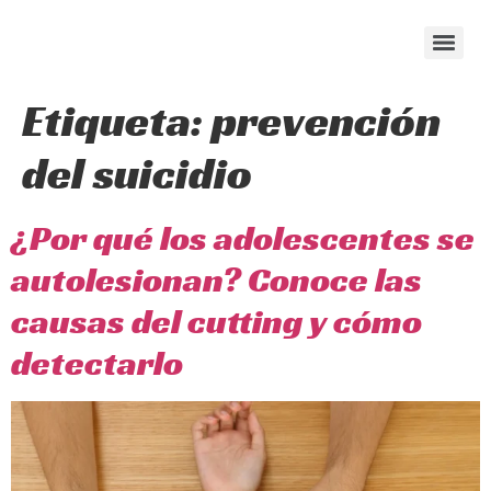
content
Etiqueta:
prevención
del suicidio
¿Por qué los adolescentes se
autolesionan? Conoce las
causas del cutting y cómo
detectarlo