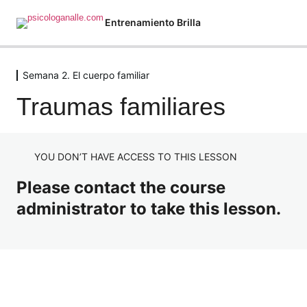
Entrenamiento Brilla
Semana 2. El cuerpo familiar
Semana 1. Lealtades familiares
3 lessons
Traumas familiares
Semana 2. El cuerpo familiar
Traumas familiares
YOU DON’T HAVE ACCESS TO THIS LESSON
Lo que los gusanos nos enseñan
Please contact the course
Herencia epigenética
administrator to take this lesson.
Mis hermanos y yo
Mis padres piden y yo actuo
Superando el trauma familiar